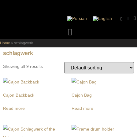
Home
»
schlagwerk
schlagwerk
Showing all 9 results
Cajon Backback
Cajon Bag
Read more
Read more