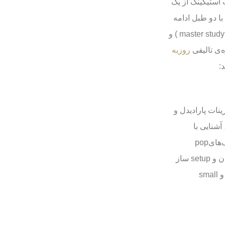
 استیکینگ از یک
ا دو طبل ادامه
می‌یابد. در ارتباط با محتوای آموزشی از کتاب های (master study of snare drum ) و
روزبه
:
نات پارادیدل و
آشنایی با
ریتم‌های : African ,afro-Cuban ,afro-Brazilian و نوازندگی در سبک‌هایpop
,modern, Latin . Latin-jazz, hip-hop , fusion و… . آموزش چیدمان و setup ساز
به‌همراه کوک صحیح، درک مفهوم کلاو‌های لاتین و استفاده از ادوات و small