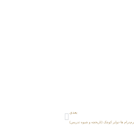
بعدی
م‌درام‌ ها-دوایر کوچک (تاریخچه و شیوه تدریس)