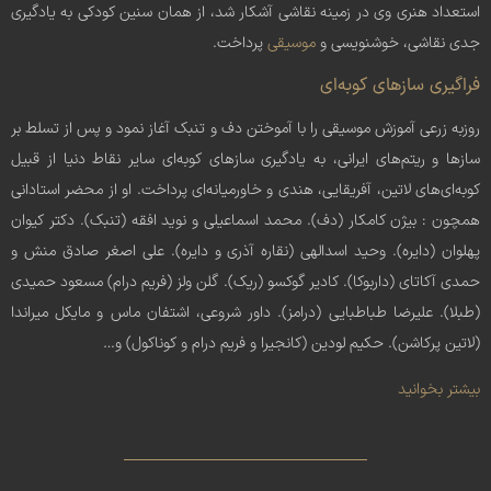
استعداد هنری وی در زمینه نقاشی آشکار شد، از همان سنین کودکی به یادگیری
جدی نقاشی، خوشنویسی و
موسیقی
پرداخت.
فراگیری سازهای کوبه‌ای
روزبه زرعی آموزش موسیقی را با آموختن دف و تنبک آغاز نمود و پس از تسلط بر
سازها و ریتم‌های ایرانی، به یادگیری سازهای کوبه‌ای سایر نقاط دنیا از قبیل
کوبه‌ای‌های لاتین، آفریقایی، هندی و خاورمیانه‌ای پرداخت. او از محضر استادانی
همچون : بیژن کامکار (دف). محمد اسماعیلی و نوید افقه (تنبک). دکتر کیوان
پهلوان (دایره). وحید اسدالهی (نقاره آذری و دایره). علی اصغر صادق منش و
حمدی آکاتای (داربوکا). کادیر گوکسو (ریک). گلن ولز (فریم درام) مسعود حمیدی
(طبلا). علیرضا طباطبایی (درامز). داور شروعی، اشتفان ماس و مایکل میراندا
(لاتین پرکاشن). حکیم لودین (کانجیرا و فریم درام و کوناکول) و…
بیشتر بخوانید