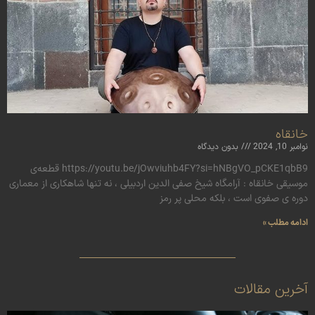
خانقاه
نوامبر 10, 2024
بدون دیدگاه
https://youtu.be/jOwviuhb4FY?si=hNBgVO_pCKE1qbB9 قطعه‌ی
موسیقی خانقاه : آرامگاه شیخ صفی الدین اردبیلی ، نه تنها شاهکاری از معماری
دوره ی صفوی است ، بلکه محلی پر رمز
ادامه مطلب »
آخرین مقالات