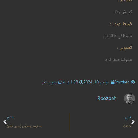
تنظیم :
کیارش وفا
ضبط صدا :
مصطفی طالبیان
تصویر :
علیرضا صفر نژاد
Roozbeh
نوامبر 10, 2024
1:28 ق.ظ
بدون نظر
Roozbeh
قبلی
بعدی
خانقاه
سر اومد زمستون (بدون کلام)