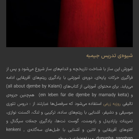
شیوه‌ی تدریس جیمبه
آموزش این ساز با شناخت تاریخچه و اندام‌های ساز شروع می‌شود و پس از
فراگیری حرکات پایه‌ای، دوره‌ی آموزشی با یادگیری ریتم‌های آفریقایی ادامه
می‌یابد. برای محتوای آموزشی از کتاب‌های (all about djembe by Kalani)
و (ein leben für die djembe by mamady keita) هم‌چنین جزوه‌ی
تالیفی
روزبه زرعی
استفاده می‌شود که سرفصل‌ها عبارتند از : دروس تئوری
موسیقی و دشیفر، آشنایی با ریتم‌های ساده، ترکیبی و لنگ، اکسنت نوازی،
تمرینات پارادیدل و رادومنت، گوست نت‌ها، یادگیری جملات سیگنال و
کلاو‌های آفریقایی و لاتین و آشنایی با طبل‌های سه‌گانه‌ی kenkeni ,
dununba ,sangban و بداهه‌نوازی در سولو.