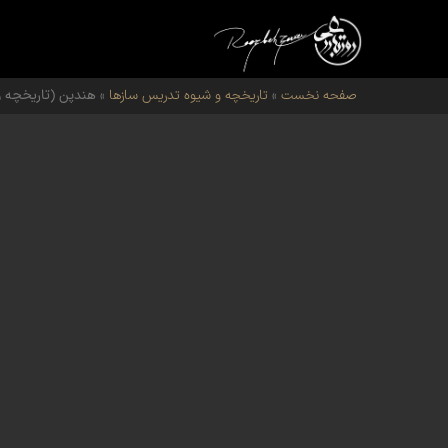
صفحه نخست
»
تاریخچه و شیوه تدریس سازها
»
هندپن (تاریخچه 