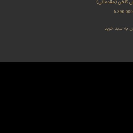
 کاخن (مقدماتی)
6.390.000
ن به سبد خرید