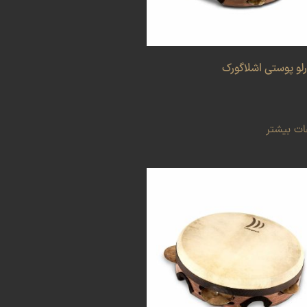
رلو پوستی اشلاگورک
ات بیشتر